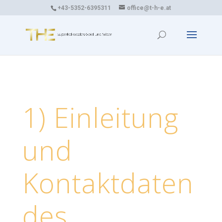
+43-5352-6395311
office@t-h-e.at
1) Einleitung
und
Kontaktdaten
des